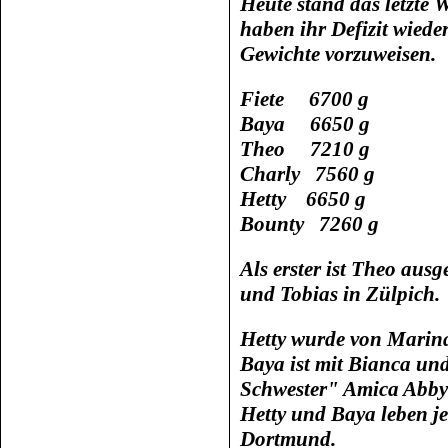
Heute stand das letzte 
haben ihr Defizit wied
Gewichte vorzuweisen.
Fiete 6700 g
Baya 6650 g
Theo 7210 g
Charly 7560 g
Hetty 6650 g
Bounty 7260 g
Als erster ist Theo ausg
und Tobias in Zülpich.
Hetty wurde von Marin
Baya ist mit Bianca un
Schwester" Amica Abby
Hetty und Baya leben je
Dortmund.