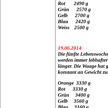
Rot 2490 g
Grün 2570 g
Gelb 2700 g
Blau 2420 g
Weiss 2500 g
19.06.2014
Die fünfte Lebenswoche 
werden immer lebhafte
länger. Die Waage hat g
konstant an Gewicht zu
Orange 3330 g
Rot 3330 g
Grün 3400 g
Gelb 3560 g
Blau 3160 g