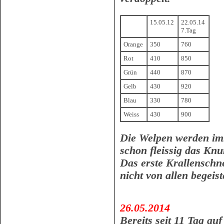
15.05.12
22.05.14
7.Tag
Orange
350
760
Rot
410
850
Grün
440
870
Gelb
430
920
Blau
330
780
Weiss
430
900
Die Welpen werden im
schon fleissig das Kn
Das erste Krallenschn
nicht von allen begei
26.05.2014
Bereits seit 11 Tag auf