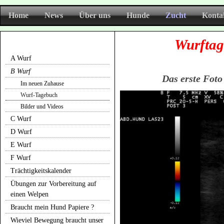
Home
News
Über uns
Hunde
Zucht
Konta
Wurftag
A Wurf
B Wurf
Das erste Foto
Im neuen Zuhause
Wurf-Tagebuch
Bilder und Videos
C Wurf
D Wurf
E Wurf
F Wurf
Trächtigkeitskalender
Übungen zur Vorbereitung auf
einen Welpen
Braucht mein Hund Papiere ?
Wieviel Bewegung braucht unser