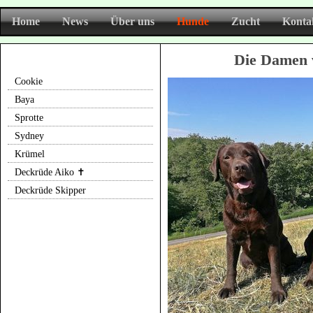
Home
News
Über uns
Hunde
Zucht
Konta
Die Damen 
Cookie
Baya
Sprotte
Sydney
Krümel
Deckrüde Aiko ✝
Deckrüde Skipper