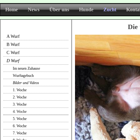
Home
News
Über uns
Hunde
Zucht
Konta
Die
A Wurf
B Wurf
C Wurf
D Wurf
Im neuen Zuhause
Wurftagebuch
Bilder und Videos
1. Woche
2. Woche
3. Woche
4. Woche
5. Woche
6. Woche
7. Woche