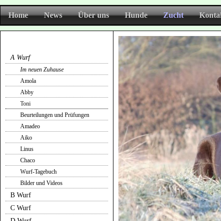
Home
News
Über uns
Hunde
Zucht
Konta
A Wurf
Im neuen Zuhause
Amola
Abby
Toni
Beurteilungen und Prüfungen
Amadeo
Aiko
Linus
Chaco
Wurf-Tagebuch
Bilder und Videos
B Wurf
C Wurf
D Wurf