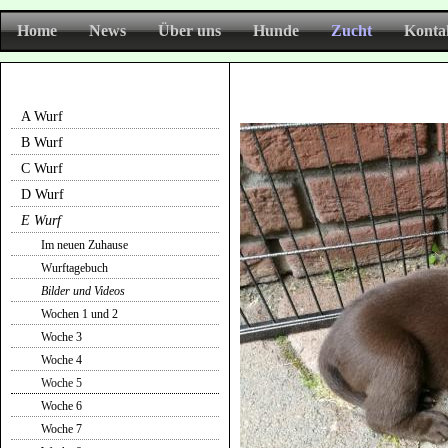
Home
News
Über uns
Hunde
Zucht
Konta
A Wurf
E Wurf Woche 5-1
B Wurf
C Wurf
D Wurf
E Wurf
Im neuen Zuhause
Wurftagebuch
Bilder und Videos
Wochen 1 und 2
Woche 3
Woche 4
Woche 5
Woche 6
Woche 7