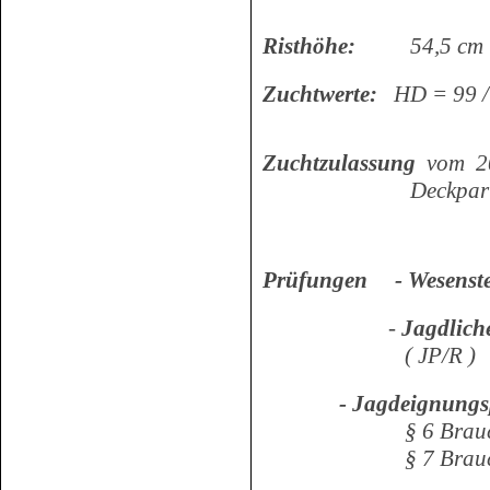
Risthöhe:
54,5 cm
Zuchtwerte:
HD = 99 /
Zuchtzulassung
vom 2
Deckpartner muß
Prüfungen - Wesenste
-
Jagdlich
( JP/R )
- Jagdeignungsprü
§ 6 Brauchbark
§ 7 Brauchb