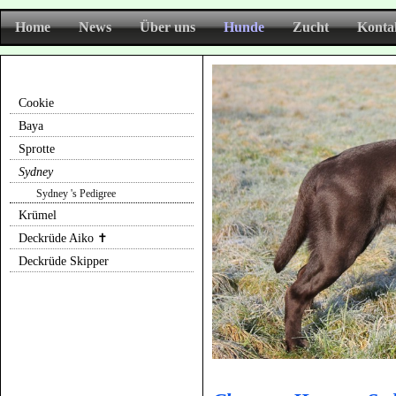
Home
News
Über uns
Hunde
Zucht
Konta
Cookie
Baya
Sprotte
Sydney
Sydney 's Pedigree
Krümel
Deckrüde Aiko ✝
Deckrüde Skipper