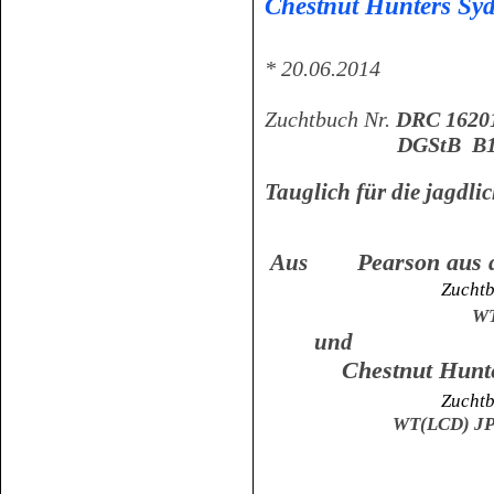
Chestnut Hunters Sy
* 20.06.2014
Zuchtbuch Nr.
DRC 1620
DGStB B1
Tauglich für die jagdli
Pearson aus
Aus
Zuchtbuch Nr. L
WT ( LC
und
Chestnut Hunt
Zuchtbuch Nr.L
WT(LCD) JP/R BLP(L