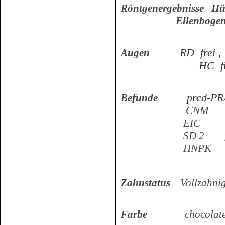
Röntgenergebnisse 
Ellenbogen
RD frei ,
Augen
HC frei vom 
prcd-PR
Befunde
CNM fr
EIC Trä
SD 2 fr
HNPK fr
Zahnstatus
Vollzahnig
Farbe
chocolat