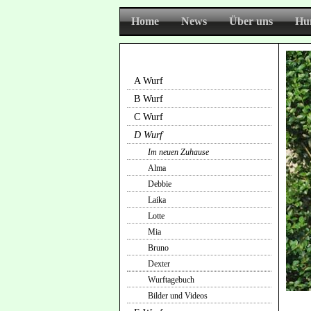
Home
News
Über uns
Hu
A Wurf
B Wurf
C Wurf
D Wurf
Im neuen Zuhause
Alma
Debbie
Laika
Lotte
Mia
Bruno
Dexter
Wurftagebuch
Bilder und Videos