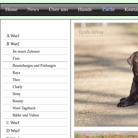
Home
News
Über uns
Hunde
Zucht
Konta
A Wurf
B Wurf
Im neuen Zuhause
Fiete
Beurteilungen und Prüfungen
Baya
Theo
Charly
Hetty
Bounty
Wurf-Tagebuch
Bilder und Videos
C Wurf
D Wurf