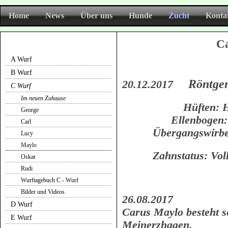
Home
News
Über uns
Hunde
Zucht
Konta
C
A Wurf
B Wurf
Röntge
20.12.2017
C Wurf
Im neuen Zuhause
Hüften: HD 
George
Ellenbogen: ED f
Carl
Übergangswirbel:
Lucy
Maylo
Zahnstatus: Vollza
Oskar
Rudi
Wurftagebuch C - Wurf
Bilder und Videos
26.08.2017
D Wurf
Carus Maylo besteht s
E Wurf
Meinerzhagen.